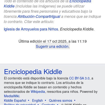
Todo el contenido de los artículos de la
Enciclopedia
Kiddle
(incluidas las imágenes) se puede utilizar
libremente para fines personales y educativos bajo la
licencia
Atribución-CompartirIgual
a menos que se indique
lo contrario. Citar este artículo:
Iglesia de Arroyuelos para Niños
.
Enciclopedia Kiddle.
Última edición el 17 oct 2025, a las 11:19
Sugerir una edición
.
Enciclopedia Kiddle
El contenido está disponible bajo la licencia
CC BY-SA 3.0
, a
menos que se indique lo contrario. Los artículos de la
enciclopedia Kiddle se basan en contenido y hechos
seleccionados de
Wikipedia
, reescritos para niños. Powered by
MediaWiki
.
Kiddle Español
English
Quiénes somos
Política de privacidad
Contacto
© 2025 Kiddle.co