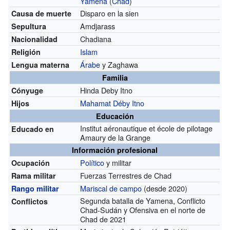
Yamena
(
Chad
)
Disparo en la sien
Causa de muerte
Amdjarass
Sepultura
Chadiana
Nacionalidad
Islam
Religión
Árabe
y Zaghawa
Lengua materna
Familia
Hinda Deby Itno
Cónyuge
Mahamat Déby Itno
Hijos
Educación
Institut aéronautique et école de pilotage
Educado en
Amaury de la Grange
Información profesional
Político
y militar
Ocupación
Fuerzas Terrestres de Chad
Rama militar
Mariscal de campo
(desde 2020)
Rango militar
Segunda batalla de Yamena, Conflicto
Conflictos
Chad-Sudán y Ofensiva en el norte de
Chad de 2021