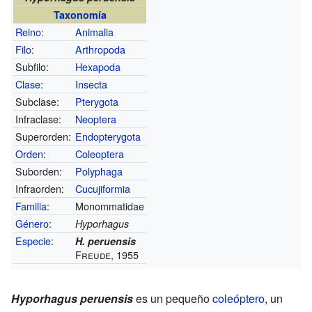
Taxonomía
Reino
:
Animalia
Filo
:
Arthropoda
Subfilo:
Hexapoda
Clase
:
Insecta
Subclase:
Pterygota
Infraclase:
Neoptera
Superorden:
Endopterygota
Orden
:
Coleoptera
Suborden:
Polyphaga
Infraorden:
Cucujiformia
Familia
:
Monommatidae
Género
:
Hyporhagus
Especie
:
H. peruensis
Freude, 1955
Hyporhagus peruensis
es un pequeño
coleóptero
, un