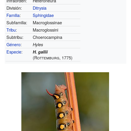
Infraorden:
Heteroneura
División:
Ditrysia
Familia
:
Sphingidae
Subfamilia:
Macroglossinae
Tribu
:
Macroglossini
Subtribu:
Choerocampina
Género
:
Hyles
Especie
:
H. gallii
(Rottemburg, 1775)