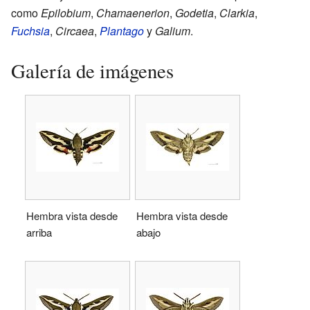
como
Epilobium
,
Chamaenerion
,
Godetia
,
Clarkia
,
Fuchsia
,
Circaea
,
Plantago
y
Galium
.
Galería de imágenes
Hembra vista desde
Hembra vista desde
arriba
abajo