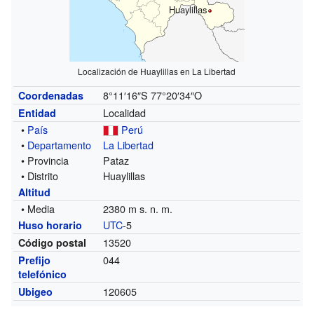
Huaylillas
Localización de Huaylillas en La Libertad
8°11′16″S
77°20′34″O
Coordenadas
Localidad
Entidad
•
País
Perú
•
Departamento
La Libertad
• Provincia
Pataz
• Distrito
Huaylillas
Altitud
• Media
2380 m s. n. m.
UTC
-5
Huso horario
13520
Código postal
044
Prefijo
telefónico
120605
Ubigeo