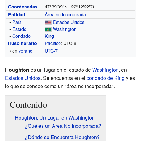
47°39′39″N
122°12′22″O
Coordenadas
Área no incorporada
Entidad
•
País
Estados Unidos
•
Estado
Washington
•
Condado
King
Pacífico
: UTC-8
Huso horario
• en
verano
UTC-7
Houghton
es un lugar en el estado de
Washington
, en
Estados Unidos
. Se encuentra en el
condado de King
y es
lo que se conoce como un "área no incorporada".
Contenido
Houghton: Un Lugar en Washington
¿Qué es un Área No Incorporada?
¿Dónde se Encuentra Houghton?