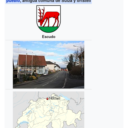
pueblo
, antigua comuna de Suiza y ortsteil
Escudo
Hottwil