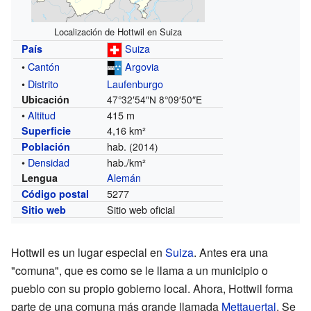
Localización de Hottwil en Suiza
Suiza
País
•
Cantón
Argovia
•
Distrito
Laufenburgo
Ubicación
47°32′54″N
8°09′50″E
•
Altitud
415 m
4,16 km²
Superficie
hab.
Población
(2014)
•
Densidad
hab./km²
Alemán
Lengua
5277
Código postal
Sitio web oficial
Sitio web
Hottwil es un lugar especial en
Suiza
. Antes era una
"comuna", que es como se le llama a un municipio o
pueblo con su propio gobierno local. Ahora, Hottwil forma
parte de una comuna más grande llamada
Mettauertal
. Se