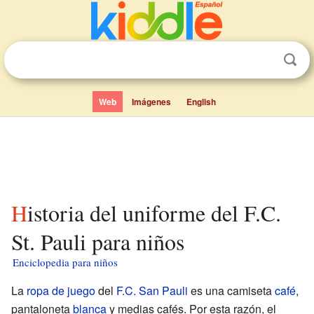
Web
Imágenes
English
Historia del uniforme del F.C.
St. Pauli para niños
Enciclopedia para niños
La
ropa de juego
del
F.C. San Pauli
es una camiseta
café
,
pantaloneta
blanca
y medias cafés. Por esta razón, el