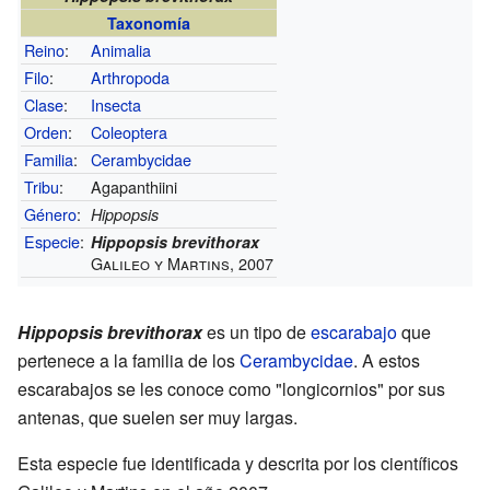
Taxonomía
Reino
:
Animalia
Filo
:
Arthropoda
Clase
:
Insecta
Orden
:
Coleoptera
Familia
:
Cerambycidae
Tribu
:
Agapanthiini
Género
:
Hippopsis
Especie
:
Hippopsis brevithorax
Galileo y Martins, 2007
Hippopsis brevithorax
es un tipo de
escarabajo
que
pertenece a la familia de los
Cerambycidae
. A estos
escarabajos se les conoce como "longicornios" por sus
antenas, que suelen ser muy largas.
Esta especie fue identificada y descrita por los científicos