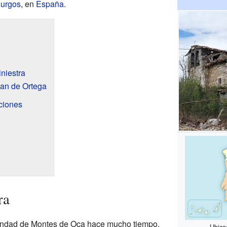
urgos
, en
España
.
niestra
an de Ortega
ciones
ra
mandad de Montes de Oca hace mucho tiempo.
Ubica