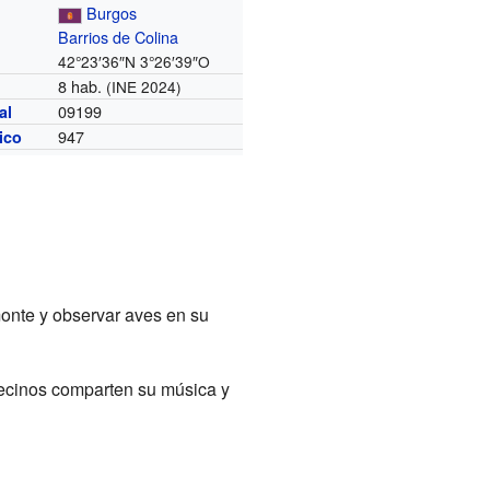
Burgos
Barrios de Colina
42°23′36″N
3°26′39″O
8 hab.
(INE 2024)
09199
al
947
nico
 monte y observar aves en su
vecinos comparten su música y