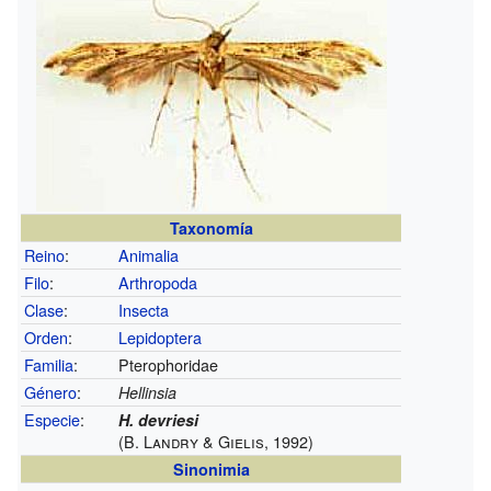
Taxonomía
Reino
:
Animalia
Filo
:
Arthropoda
Clase
:
Insecta
Orden
:
Lepidoptera
Familia
:
Pterophoridae
Género
:
Hellinsia
Especie
:
H. devriesi
(B. Landry & Gielis, 1992)
Sinonimia