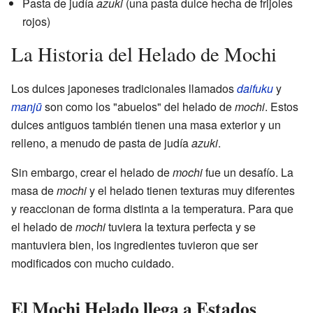
Pasta de judía
azuki
(una pasta dulce hecha de frijoles
rojos)
La Historia del Helado de Mochi
Los dulces japoneses tradicionales llamados
daifuku
y
manjū
son como los "abuelos" del helado de
mochi
. Estos
dulces antiguos también tienen una masa exterior y un
relleno, a menudo de pasta de judía
azuki
.
Sin embargo, crear el helado de
mochi
fue un desafío. La
masa de
mochi
y el helado tienen texturas muy diferentes
y reaccionan de forma distinta a la temperatura. Para que
el helado de
mochi
tuviera la textura perfecta y se
mantuviera bien, los ingredientes tuvieron que ser
modificados con mucho cuidado.
El Mochi Helado llega a Estados