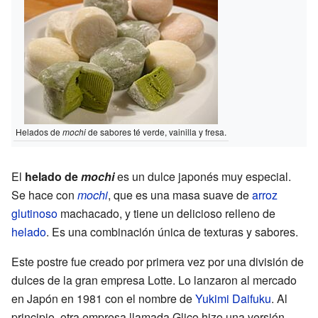
Helados de
mochi
de sabores té verde, vainilla y fresa.
El
helado de
mochi
es un dulce japonés muy especial.
Se hace con
mochi
, que es una masa suave de
arroz
glutinoso
machacado, y tiene un delicioso relleno de
helado
. Es una combinación única de texturas y sabores.
Este postre fue creado por primera vez por una división de
dulces de la gran empresa Lotte. Lo lanzaron al mercado
en Japón en 1981 con el nombre de
Yukimi Daifuku
. Al
principio, otra empresa llamada Glico hizo una versión