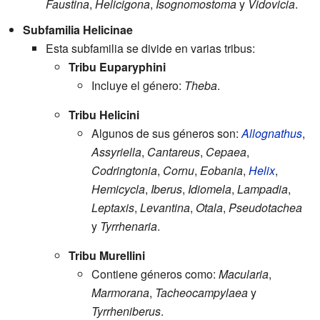
Faustina
,
Helicigona
,
Isognomostoma
y
Vidovicia
.
Subfamilia Helicinae
Esta subfamilia se divide en varias tribus:
Tribu Euparyphini
Incluye el género:
Theba
.
Tribu Helicini
Algunos de sus géneros son:
Allognathus
,
Assyriella
,
Cantareus
,
Cepaea
,
Codringtonia
,
Cornu
,
Eobania
,
Helix
,
Hemicycla
,
Iberus
,
Idiomela
,
Lampadia
,
Leptaxis
,
Levantina
,
Otala
,
Pseudotachea
y
Tyrrhenaria
.
Tribu Murellini
Contiene géneros como:
Macularia
,
Marmorana
,
Tacheocampylaea
y
Tyrrheniberus
.