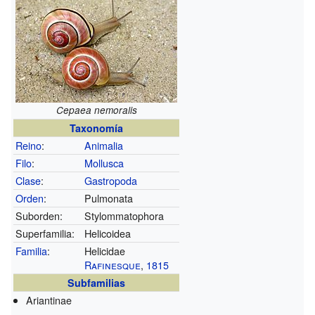
Cepaea nemoralis
Taxonomía
Reino
:
Animalia
Filo
:
Mollusca
Clase
:
Gastropoda
Orden
:
Pulmonata
Suborden:
Stylommatophora
Superfamilia:
Helicoidea
Familia
:
Helicidae
Rafinesque
,
1815
Subfamilias
Ariantinae