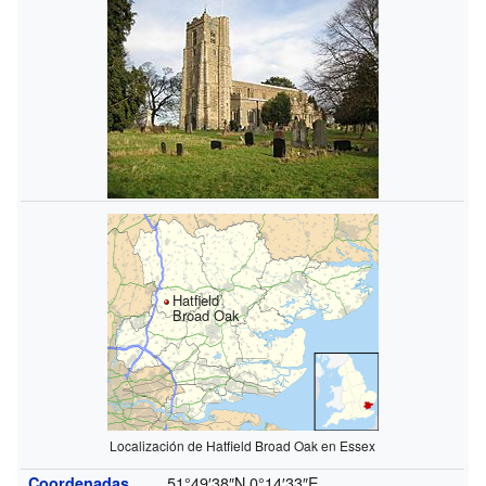
Hatfield
Broad Oak
Localización de Hatfield Broad Oak en Essex
51°49′38″N
0°14′33″E
Coordenadas