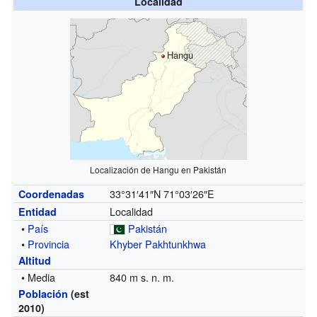
Localidad
Hangu
Localización de
Hangu
en Pakistán
33°31′41″N
71°03′26″E
Coordenadas
Localidad
Entidad
•
País
Pakistán
•
Provincia
Khyber Pakhtunkhwa
Altitud
• Media
840 m s. n. m.
Población
(est
2010)