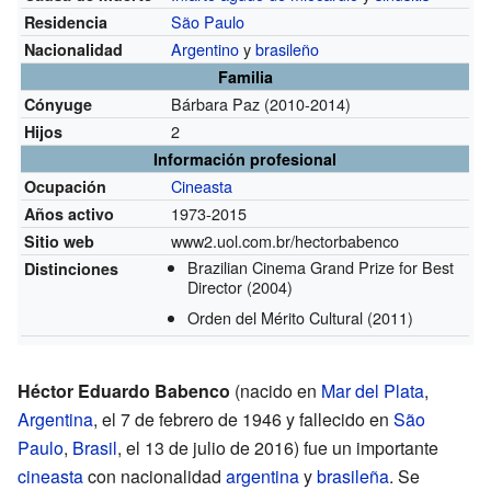
São Paulo
Residencia
Argentino
y
brasileño
Nacionalidad
Familia
Bárbara Paz
(2010-2014)
Cónyuge
2
Hijos
Información profesional
Cineasta
Ocupación
1973-2015
Años activo
www2.uol.com.br/hectorbabenco
Sitio web
Brazilian Cinema Grand Prize for Best
Distinciones
Director
(2004)
Orden del Mérito Cultural
(2011)
Héctor Eduardo Babenco
(nacido en
Mar del Plata
,
Argentina
, el 7 de febrero de 1946 y fallecido en
São
Paulo
,
Brasil
, el 13 de julio de 2016) fue un importante
cineasta
con nacionalidad
argentina
y
brasileña
. Se