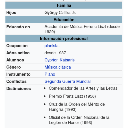
Familia
György Cziffra Jr.
Hijos
Educación
Academia de Música Ferenc Liszt
(desde
Educado en
1929)
Información profesional
pianista
.
Ocupación
desde 1937
Años activo
Cyprien Katsaris
Alumnos
Música clásica
Género
Piano
Instrumento
Segunda Guerra Mundial
Conflictos
Comendador de las Artes y las Letras
Distinciones
Premio Franz Liszt
(1956)
Cruz de la Orden del Mérito de
Hungría
(1993)
Oficial de la Orden Nacional de la
Legión de Honor
(1993)