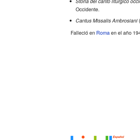
Storia del canto liturgico occ
Occidente.
Cantus Missalis Ambrosiani
(
Falleció en
Roma
en el año 194