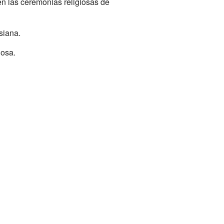
en las ceremonias religiosas de
siana.
iosa.