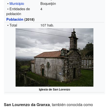
•
Municipio
Boqueijón
• Entidades de
4
población
Población
(2018)
• Total
107 hab.
Iglesia de San Lorenzo
San Lourenzo da Granxa
, también conocida como