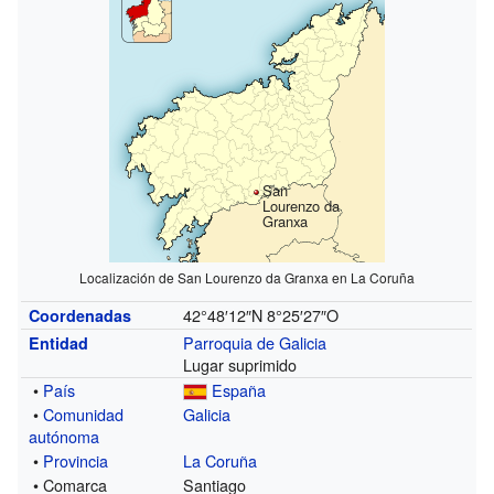
San
Lourenzo da
Granxa
Localización de San Lourenzo da Granxa en La Coruña
42°48′12″N
8°25′27″O
Coordenadas
Parroquia de Galicia
Entidad
Lugar suprimido
•
País
España
•
Comunidad
Galicia
autónoma
•
Provincia
La Coruña
• Comarca
Santiago