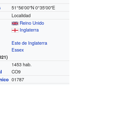
51°56′00″N
0°35′00″E
s
Localidad
Reino Unido
Inglaterra
Este de Inglaterra
Essex
021)
1453 hab.
CO9
l
01787
ónico