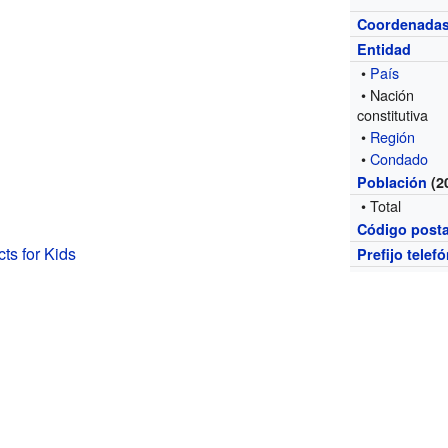
Coordenada
Entidad
•
País
• Nación
constitutiva
•
Región
•
Condado
Población
(2
• Total
Código posta
ts for Kids
Prefijo telef