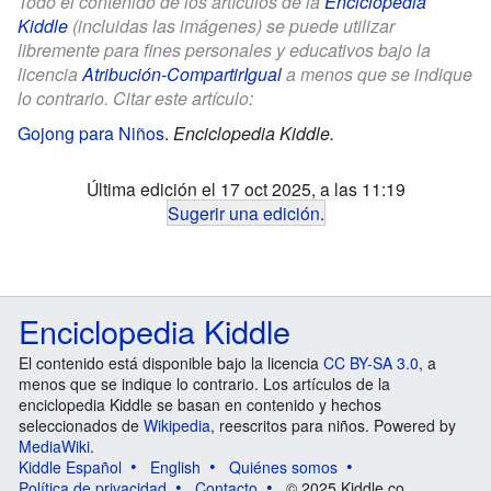
Todo el contenido de los artículos de la
Enciclopedia
Kiddle
(incluidas las imágenes) se puede utilizar
libremente para fines personales y educativos bajo la
licencia
Atribución-CompartirIgual
a menos que se indique
lo contrario. Citar este artículo:
Gojong para Niños
.
Enciclopedia Kiddle.
Última edición el 17 oct 2025, a las 11:19
Sugerir una edición
.
Enciclopedia Kiddle
El contenido está disponible bajo la licencia
CC BY-SA 3.0
, a
menos que se indique lo contrario. Los artículos de la
enciclopedia Kiddle se basan en contenido y hechos
seleccionados de
Wikipedia
, reescritos para niños. Powered by
MediaWiki
.
Kiddle Español
English
Quiénes somos
Política de privacidad
Contacto
© 2025 Kiddle.co