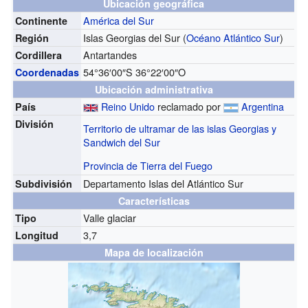
Ubicación geográfica
América del Sur
Continente
Islas Georgias del Sur (
Océano Atlántico Sur
)
Región
Antartandes
Cordillera
54°36′00″S
36°22′00″O
Coordenadas
Ubicación administrativa
Reino Unido
reclamado por
Argentina
País
División
Territorio de ultramar de las islas Georgias y
Sandwich del Sur
Provincia de Tierra del Fuego
Departamento Islas del Atlántico Sur
Subdivisión
Características
Valle glaciar
Tipo
3,7
Longitud
Mapa de localización