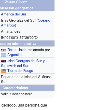
Clayton Glacier
bicación geográfica
América del Sur
Islas Georgias del Sur (
Océano
Antártico
)
Antartandes
54°04′00″S
37°26′00″O
cación administrativa
Reino Unido
reclamado por
Argentina
Islas Georgias del Sur y
Sandwich del Sur
Tierra del Fuego
Departamento Islas del Atlántico
Sur
Características
Valle glaciar costero
n geólogo, una persona que