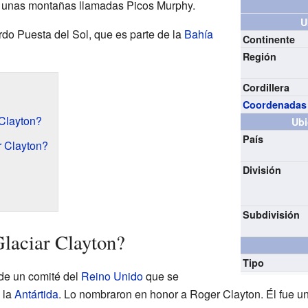
de unas montañas llamadas Picos Murphy.
U
rdo Puesta del Sol, que es parte de la
Bahía
Continente
Región
Cordillera
Coordenadas
 Clayton?
Ubi
País
r Clayton?
División
Subdivisión
Glaciar Clayton?
Tipo
 de un comité del
Reino Unido
que se
 la
Antártida
. Lo nombraron en honor a Roger Clayton. Él fue u