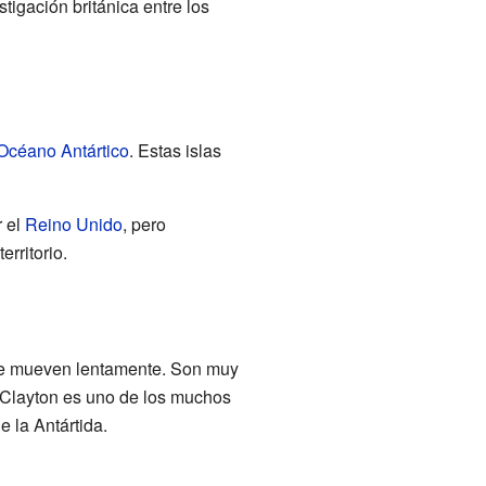
tigación británica entre los
Océano Antártico
. Estas islas
r el
Reino Unido
, pero
rritorio.
se mueven lentamente. Son muy
ar Clayton es uno de los muchos
e la Antártida.