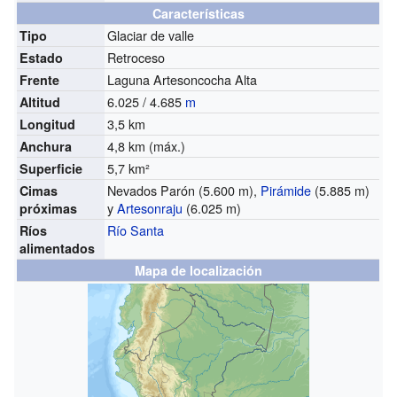
Características
Glaciar de valle
Tipo
Retroceso
Estado
Laguna Artesoncocha Alta
Frente
6.025 / 4.685
m
Altitud
3,5 km
Longitud
4,8 km (máx.)
Anchura
5,7 km²
Superficie
Nevados Parón (5.600 m),
Pirámide
(5.885 m)
Cimas
y
Artesonraju
(6.025 m)
próximas
Río Santa
Ríos
alimentados
Mapa de localización