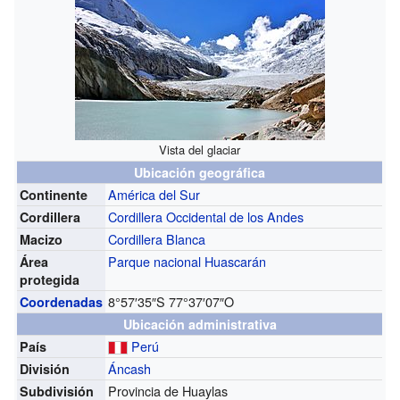
Vista del glaciar
Ubicación geográfica
América del Sur
Continente
Cordillera Occidental de los Andes
Cordillera
Cordillera Blanca
Macizo
Parque nacional Huascarán
Área
protegida
8°57′35″S
77°37′07″O
Coordenadas
Ubicación administrativa
Perú
País
Áncash
División
Provincia de Huaylas
Subdivisión