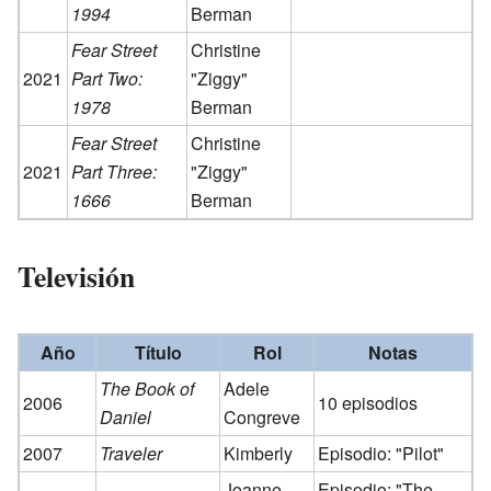
1994
Berman
Fear Street
Christine
2021
Part Two:
"Ziggy"
1978
Berman
Fear Street
Christine
2021
Part Three:
"Ziggy"
1666
Berman
Televisión
Año
Título
Rol
Notas
The Book of
Adele
2006
10 episodios
Daniel
Congreve
2007
Traveler
Kimberly
Episodio: "Pilot"
Joanne
Episodio: "The