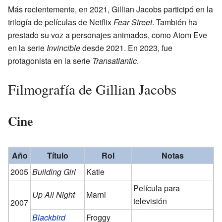
Más recientemente, en 2021, Gillian Jacobs participó en la
trilogía de películas de Netflix
Fear Street
. También ha
prestado su voz a personajes animados, como Atom Eve
en la serie
Invincible
desde 2021. En 2023, fue
protagonista en la serie
Transatlantic
.
Filmografía de Gillian Jacobs
Cine
Año
Título
Rol
Notas
2005
Building Girl
Katie
Película para
Up All Night
Marni
televisión
2007
Blackbird
Froggy