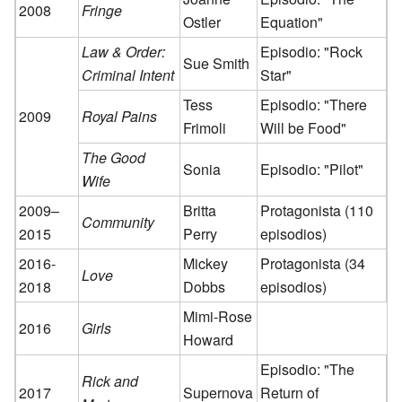
2008
Fringe
Ostler
Equation"
Law & Order:
Episodio: "Rock
Sue Smith
Criminal Intent
Star"
Tess
Episodio: "There
2009
Royal Pains
Frimoli
Will be Food"
The Good
Sonia
Episodio: "Pilot"
Wife
2009–
Britta
Protagonista (110
Community
2015
Perry
episodios)
2016-
Mickey
Protagonista (34
Love
2018
Dobbs
episodios)
Mimi-Rose
2016
Girls
Howard
Episodio: "The
Rick and
2017
Supernova
Return of