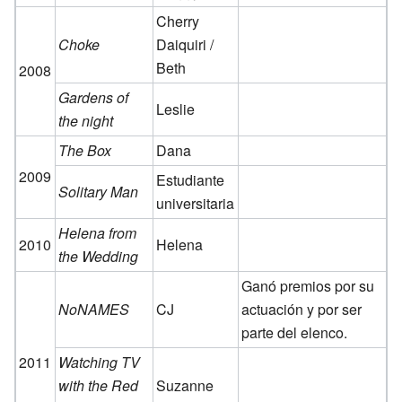
Cherry
Choke
Daiquiri /
Beth
2008
Gardens of
Leslie
the night
The Box
Dana
2009
Estudiante
Solitary Man
universitaria
Helena from
2010
Helena
the Wedding
Ganó premios por su
NoNAMES
CJ
actuación y por ser
parte del elenco.
2011
Watching TV
with the Red
Suzanne