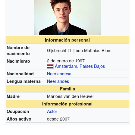
Información personal
Nombre de
Gijsbrecht Thijmen Matthias Blom
nacimiento
2 de enero de 1997
Nacimiento
Ámsterdam
,
Países Bajos
Neerlandesa
Nacionalidad
Neerlandés
Lengua materna
Familia
Marloes van den Heuvel
Madre
Información profesional
Actor
Ocupación
desde 2007
Años activo