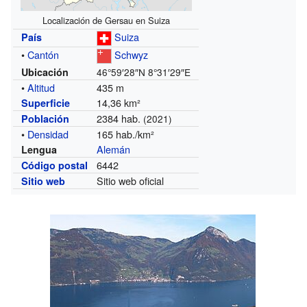
Localización de Gersau en Suiza
Suiza
País
•
Cantón
Schwyz
Ubicación
46°59′28″N
8°31′29″E
•
Altitud
435 m
14,36 km²
Superficie
2384 hab.
Población
(2021)
•
Densidad
165 hab./km²
Alemán
Lengua
6442
Código postal
Sitio web oficial
Sitio web