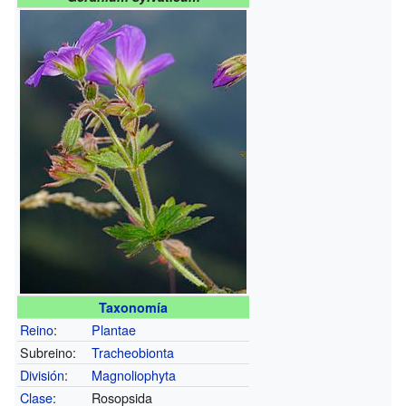
Taxonomía
Reino
:
Plantae
Subreino:
Tracheobionta
División
:
Magnoliophyta
Clase
:
Rosopsida