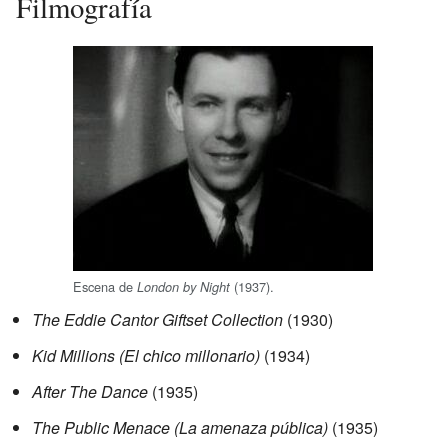
Filmografía
Escena de
(1937).
London by Night
The Eddie Cantor Giftset Collection
(1930)
Kid Millions (El chico millonario)
(1934)
After The Dance
(1935)
The Public Menace (La amenaza pública)
(1935)