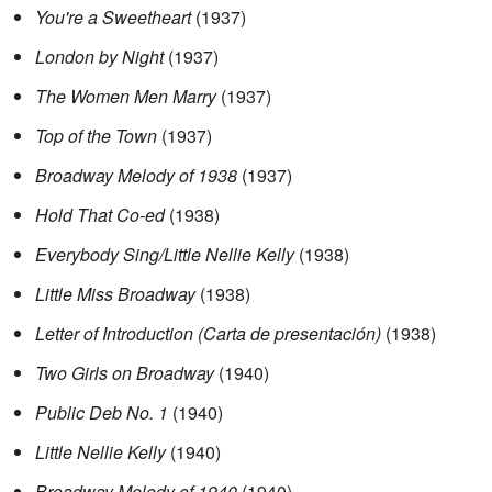
You're a Sweetheart
(1937)
London by Night
(1937)
The Women Men Marry
(1937)
Top of the Town
(1937)
Broadway Melody of 1938
(1937)
Hold That Co-ed
(1938)
Everybody Sing/Little Nellie Kelly
(1938)
Little Miss Broadway
(1938)
Letter of Introduction (Carta de presentación)
(1938)
Two Girls on Broadway
(1940)
Public Deb No. 1
(1940)
Little Nellie Kelly
(1940)
Broadway Melody of 1940
(1940)