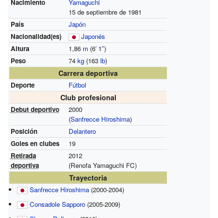
Nacimiento
Yamaguchi
15 de septiembre de 1981
País
Japón
Nacionalidad(es)
Japonés
Altura
1,86
m
(6
′
1
″
)
Peso
74
kg
(163
lb
)
Carrera deportiva
Deporte
Fútbol
Club profesional
Debut deportivo
2000
(
Sanfrecce Hiroshima
)
Posición
Delantero
Goles en clubes
19
Retirada
2012
deportiva
(Renofa Yamaguchi FC)
Trayectoria
Sanfrecce Hiroshima
(2000-2004)
Consadole Sapporo
(2005-2009)