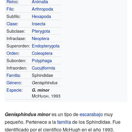
Reino
:
Animalia
Filo
:
Arthropoda
Subfilo:
Hexapoda
Clase
:
Insecta
Subclase:
Pterygota
Infraclase:
Neoptera
Superorden:
Endopterygota
Orden
:
Coleoptera
Suborden:
Polyphaga
Infraorden:
Cucujiformia
Familia
:
Sphindidae
Género
:
Genisphindus
Especie
:
G. minor
McHugh, 1993
Genisphindus minor
es un tipo de
escarabajo
muy
pequeño. Pertenece a la
familia
de los Sphindidae. Fue
identificado por el científico McHugh en el año 1993.