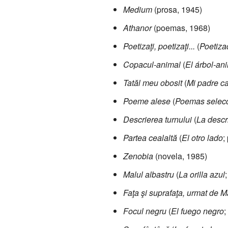
Medium
(prosa, 1945)
Athanor
(poemas, 1968)
Poetizaţi, poetizaţi...
(
Poetizad
Copacul-animal
(
El árbol-an
Tatăl meu obosit
(
Mi padre c
Poeme alese
(
Poemas selec
Descrierea turnului
(
La descri
Partea cealaltă
(
El otro lado
;
Zenobia
(novela, 1985)
Malul albastru
(
La orilla azul
Faţa şi suprafaţa, urmat de M
Focul negru
(
El fuego negro
;