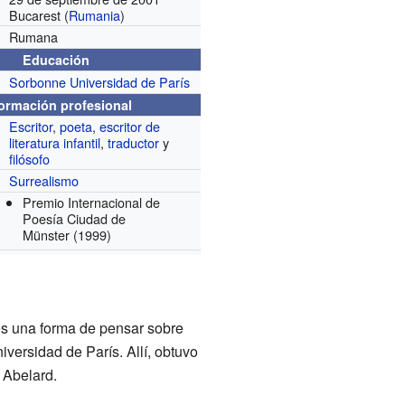
Bucarest (
Rumania
)
Rumana
Educación
Sorbonne Universidad de París
formación profesional
Escritor
,
poeta
,
escritor de
literatura infantil
,
traductor
y
filósofo
Surrealismo
Premio Internacional de
Poesía Ciudad de
Münster
(1999)
 es una forma de pensar sobre
iversidad de París. Allí, obtuvo
 Abelard.