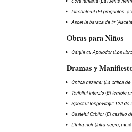
Sora fântână
(
La fuente her
Întrebătorul
(
El preguntón
; p
Ascet la baraca de tir
(
Asceta
Obras para Niños
Cărţile cu Apolodor
(
Los libr
Dramas y Manifiest
Critica mizeriei
(
La crítica de
Teribilul interzis
(
El terrible p
Spectrul longevităţii: 122 de
Castelul Orbilor
(
El castillo 
L'infra-noir
(
Infra-negro
; mani