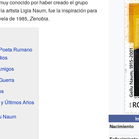
s muy conocido por haber creado el grupo
a artista Ligia Naum, fue la inspiración para
ovela de 1985,
Zenobia
.
y Poeta Rumano
dios
Amigos
 Guerra
os
a y Últimos Años
lu Naum
I
Nacimiento