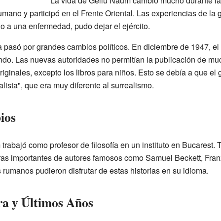
La vida de Gellu Naum cambió mucho durante l
rumano y participó en el Frente Oriental. Las experiencias de la 
 a una enfermedad, pudo dejar el ejército.
pasó por grandes cambios políticos. En diciembre de 1947, el
jando. Las nuevas autoridades no permitían la publicación de mu
riginales, excepto los libros para niños. Esto se debía a que el
alista", que era muy diferente al surrealismo.
ios
rabajó como profesor de filosofía en un instituto en Bucarest. 
ras importantes de autores famosos como Samuel Beckett, Franz
s rumanos pudieron disfrutar de estas historias en su idioma.
ra y Últimos Años