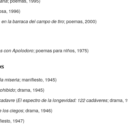
mana
; poemas, 1995)
rosa, 1996)
 en la barraca del campo de tiro
; poemas, 2000)
os con Apolodoro
; poemas para niños, 1975)
os
 la miseria
; manifiesto, 1945)
rohibido
; drama, 1945)
 cadavre
(
El espectro de la longevidad: 122 cadáveres
; drama, 
de los ciegos
; drama, 1946)
fiesto, 1947)