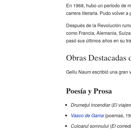
En 1968, hubo un período de m
carrera literaria. Pudo volver a 
Después de la Revolución ruman
como Francia, Alemania, Suiza
pasó sus últimos años en su tr
Obras Destacadas 
Gellu Naum escribió una gran v
Poesía y Prosa
Drumeţul incendiar
(
El viajer
Vasco de Gama
(poemas, 19
Culoarul somnului
(
El corred