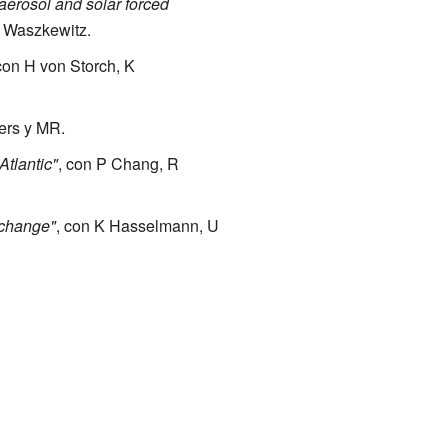
aerosol and solar forced
. Waszkewitz.
con H von Storch, K
ers y MR.
Atlantic"
, con P Chang, R
 change"
, con K Hasselmann, U