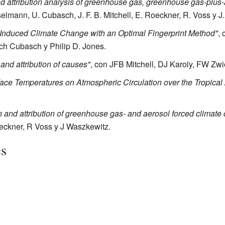
and attribution analysis of greenhouse gas, greenhouse gas-plus-
elmann, U. Cubasch, J. F. B. Mitchell, E. Roeckner, R. Voss y J
nduced Climate Change with an Optimal Fingerprint Method"
, 
ch Cubasch y Philip D. Jones.
and attribution of causes"
, con JFB Mitchell, DJ Karoly, FW Zwi
face Temperatures on Atmospheric Circulation over the Tropical 
on and attribution of greenhouse gas- and aerosol forced climate
eckner, R Voss y J Waszkewitz.
es