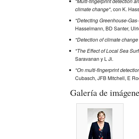
"Multi-fingerprint detection 
climate change"
, con K. Hass
"Detecting Greenhouse-Gas-I
Hasselmann, BD Santer, Ulri
"Detection of climate change 
"The Effect of Local Sea Sur
Saravanan y L Ji.
"On multi-fingerprint detecti
Cubasch, JFB Mitchell, E Ro
Galería de imágen