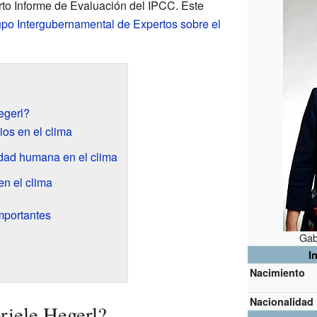
arto Informe de Evaluación del IPCC. Este
po Intergubernamental de Expertos sobre el
egerl?
os en el clima
idad humana en el clima
en el clima
importantes
Gab
I
Nacimiento
Nacionalidad
riele Hegerl?