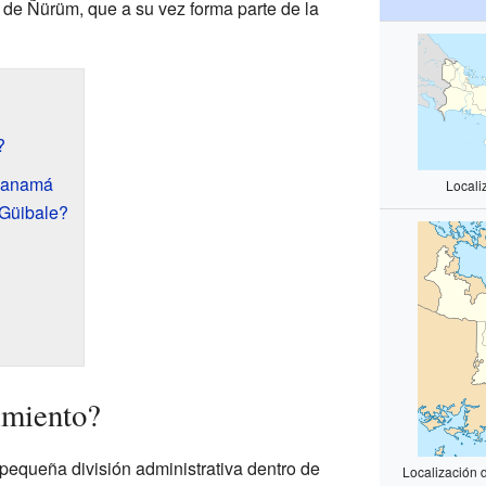
o de Ñürüm, que a su vez forma parte de la
?
 Panamá
Locali
Güibale?
imiento?
equeña división administrativa dentro de
Localización