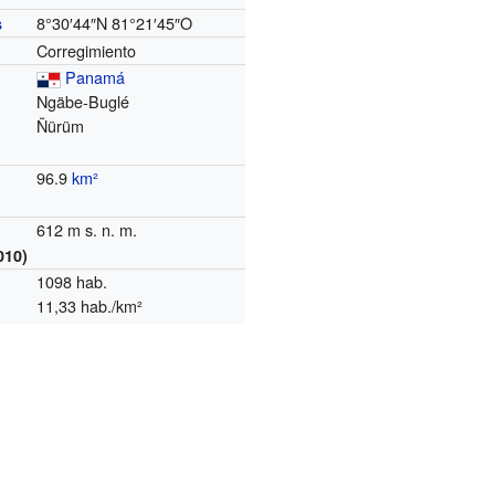
8°30′44″N
81°21′45″O
s
Corregimiento
Panamá
Ngäbe-Buglé
Ñürüm
96.9
km²
612 m s. n. m.
010)
1098 hab.
11,33 hab./km²