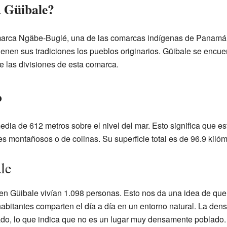
a Güibale?
marca Ngäbe-Buglé, una de las comarcas indígenas de Panamá. 
enen sus tradiciones los pueblos originarios. Güibale se encue
e las divisiones de esta comarca.
o
media de 612 metros sobre el nivel del mar. Esto significa que e
s montañosos o de colinas. Su superficie total es de 96.9 kiló
le
 en Güibale vivían 1.098 personas. Esto nos da una idea de qu
itantes comparten el día a día en un entorno natural. La dens
ado, lo que indica que no es un lugar muy densamente poblado.