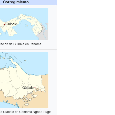
Corregimiento
Güibale
zación de Güibale en Panamá
Güibale
 de Güibale en Comarca Ngäbe-Buglé