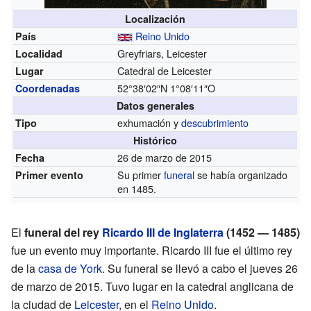
Localización
Reino Unido
País
Greyfriars, Leicester
Localidad
Catedral de Leicester
Lugar
52°38′02″N
1°08′11″O
Coordenadas
Datos generales
exhumación y
descubrimiento
Tipo
Histórico
26 de marzo de 2015
Fecha
Su primer
funeral
se había organizado
Primer evento
en 1485.
El
funeral del rey
Ricardo III de Inglaterra
(1452 — 1485)
fue un evento muy importante. Ricardo III fue el último rey
de la
casa de York
. Su funeral se llevó a cabo el jueves 26
de marzo de 2015. Tuvo lugar en la catedral anglicana de
la ciudad de
Leicester
, en el
Reino Unido
.