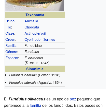
Taxonomía
Reino
:
Animalia
Filo
:
Chordata
Clase
:
Actinopterygii
Orden
:
Cyprinodontiformes
Familia
:
Fundulidae
Género
:
Fundulus
Especie
:
F. olivaceus
(Storer, 1845)
Sinonimia
(Fowler, 1916)
Fundulus balboae
(Agassiz, 1854)
Fundulus lateralis
El
Fundulus olivaceus
es un tipo de
pez
pequeño que
pertenece a la
familia
de los fundúlidos. Estos peces son