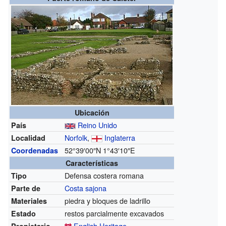
Ubicación
Reino Unido
País
Norfolk
,
Inglaterra
Localidad
52°39′00″N
1°43′10″E
Coordenadas
Características
Defensa costera romana
Tipo
Costa sajona
Parte de
piedra y bloques de ladrillo
Materiales
restos parcialmente excavados
Estado
English Heritage
Propietario