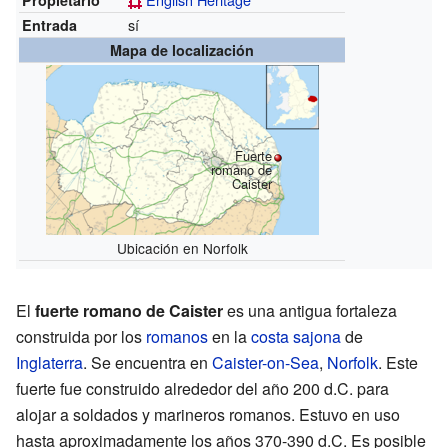
sí
Entrada
Mapa de localización
Fuerte
romano de
Caister
Ubicación en Norfolk
El
fuerte romano de Caister
es una antigua fortaleza
construida por los
romanos
en la
costa sajona
de
Inglaterra
. Se encuentra en
Caister-on-Sea
,
Norfolk
. Este
fuerte fue construido alrededor del año 200 d.C. para
alojar a soldados y marineros romanos. Estuvo en uso
hasta aproximadamente los años 370-390 d.C. Es posible