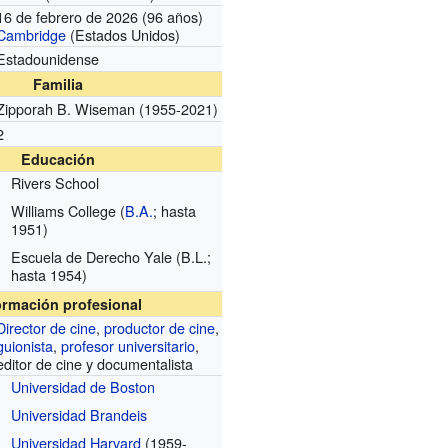
16 de febrero de 2026 (96 años)
Cambridge
(Estados Unidos)
Estadounidense
Familia
Zipporah B. Wiseman
(1955-2021)
2
Educación
Rivers School
Williams College
(
B.A.
; hasta
1951)
Escuela de Derecho Yale
(B.L.;
hasta 1954)
ormación profesional
Director de cine
,
productor de cine
,
guionista
,
profesor universitario
,
editor de cine y documentalista
Universidad de Boston
Universidad Brandeis
Universidad Harvard
(1959-