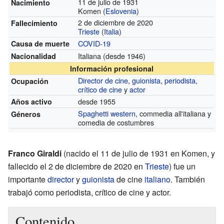
11 de julio de 1931
Nacimiento
Komen (
Eslovenia
)
2 de diciembre de 2020
Fallecimiento
Trieste
(
Italia
)
COVID-19
Causa de muerte
Italiana
(desde 1946)
Nacionalidad
Información profesional
Director de cine
,
guionista
,
periodista
,
Ocupación
crítico de cine
y
actor
desde 1955
Años activo
Spaghetti western
, commedia all'italiana y
Géneros
comedia de costumbres
Franco Giraldi
(nacido el 11 de julio de 1931 en Komen, y
fallecido el 2 de diciembre de 2020 en
Trieste
) fue un
importante
director
y
guionista
de cine
italiano
. También
trabajó como periodista, crítico de cine y actor.
Contenido