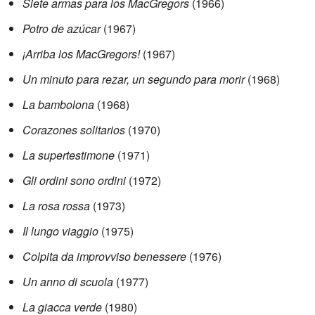
Siete armas para los MacGregors
(1966)
Potro de azúcar
(1967)
¡Arriba los MacGregors!
(1967)
Un minuto para rezar, un segundo para morir
(1968)
La bambolona
(1968)
Corazones solitarios
(1970)
La supertestimone
(1971)
Gli ordini sono ordini
(1972)
La rosa rossa
(1973)
Il lungo viaggio
(1975)
Colpita da improvviso benessere
(1976)
Un anno di scuola
(1977)
La giacca verde
(1980)