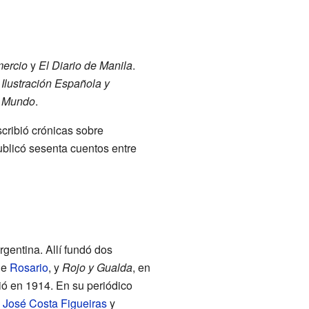
ercio
y
El Diario de Manila
.
 Ilustración Española y
 Mundo
.
cribió crónicas sobre
blicó sesenta cuentos entre
gentina. Allí fundó dos
de
Rosario
, y
Rojo y Gualda
, en
ió en 1914. En su periódico
o
José Costa Figueiras
y