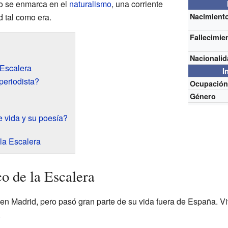
rio se enmarca en el
naturalismo
, una corriente
d tal como era.
Nacimient
Fallecimie
Nacionali
 Escalera
I
periodista?
Ocupació
Género
e vida y su poesía?
la Escalera
o de la Escalera
en Madrid, pero pasó gran parte de su vida fuera de España. Vi
.