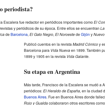
 periodista?
la Escalera fue redactor en periódicos importantes como
El Com
vistas y periódicos de su época. Entre ellos se encuentran
La
ica
de
Barcelona
,
El Gato Negro
,
El Noroeste
de
Gijón
y
Nuevo
Publicó cuentos en la revista
Madrid Cómico
y es
Barcelona para
Vida Nueva
en 1899. También pu
1899 y 1905 en la revista
Vida Galante
.
Su etapa en Argentina
Más tarde, Francisco de la Escalera se mudó a Ar
periódicos:
El Heraldo de España
, en la ciudad 
Buenos Aires
. Fue en Buenos Aires donde fallec
Rojo y Gualda
colaboraron otros escritores com