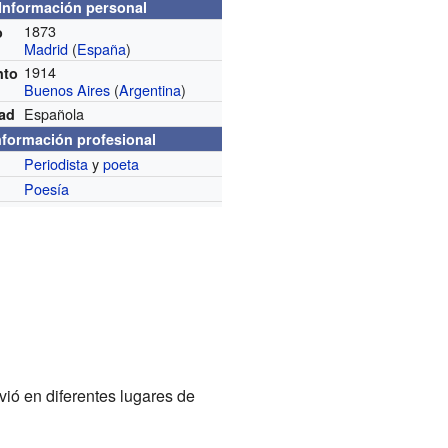
Información personal
1873
o
Madrid
(
España
)
1914
nto
Buenos Aires
(
Argentina
)
Española
dad
nformación profesional
Periodista
y
poeta
n
Poesía
vió en diferentes lugares de