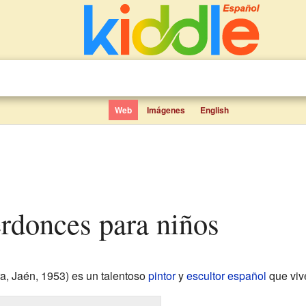
Web
Imágenes
English
erdonces para niños
a, Jaén, 1953) es un talentoso
pintor
y
escultor
español
que viv