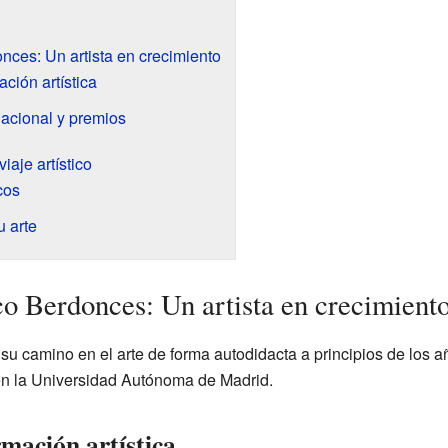
nces: Un artista en crecimiento
ción artística
acional y premios
aje artístico
cos
 arte
co Berdonces: Un artista en crecimient
 camino en el arte de forma autodidacta a principios de los a
 en la Universidad Autónoma de Madrid.
mación artística