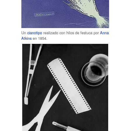
Un
cianotipo
realizado con hilos de festuca por
Anna
Atkins
en 1854.