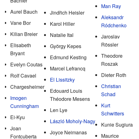
Bachler
Man Ray
Aurel Bauch
Jindřich Heisler
Aleksandr
Vane Bor
Karol Hiller
Ródchenko
Kilian Breier
Natalie Ital
Jaroslav
Rössler
Elisabeth
György Kepes
Bryant
Theodore
Edmund Kesting
Roszak
Evelyn Coutas
Marcel Lefrancq
Dieter Roth
Rolf Cavael
El Lissitzky
Christian
Chargesheimer
Edouard Louis
Schad
Imogen
Théodore Mesens
Kurt
Cunningham
Len Lye
Schwitters
Ei-Kyu
László Moholy-Nagy
Kunie Sugiura
Joan
Joyce Neimanas
Maurice
Fontcuberta