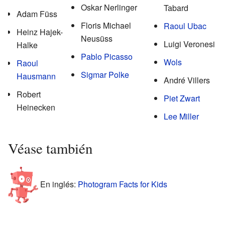
Oskar Nerlinger
Tabard
Adam Füss
Floris Michael
Raoul Ubac
Heinz Hajek-
Neusüss
Luigi Veronesi
Halke
Pablo Picasso
Wols
Raoul
Sigmar Polke
Hausmann
André Villers
Robert
Piet Zwart
Heinecken
Lee Miller
Véase también
En inglés:
Photogram Facts for Kids