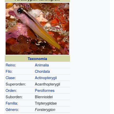
Taxonomía
Reino
:
Animalia
Filo
:
Chordata
Clase
:
Actinopterygii
Superorden:
Acanthopterygii
Orden
:
Perciformes
Suborden:
Blennioidei
Familia
:
Tripterygiidae
Género
:
Forsterygion