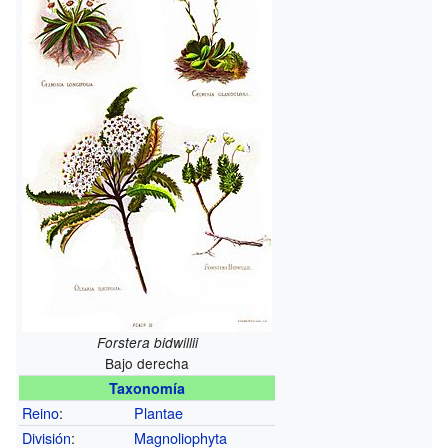
Forstera bidwillii
Bajo derecha
Taxonomía
Reino
:
Plantae
División
:
Magnoliophyta