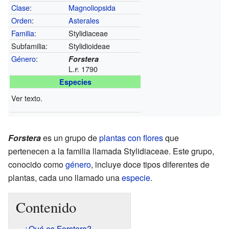
Clase
:
Magnoliopsida
Orden
:
Asterales
Familia
:
Stylidiaceae
Subfamilia:
Stylidioideae
Género
:
Forstera
L.f. 1790
Especies
Ver texto.
Forstera
es un grupo de
plantas con flores
que
pertenecen a la familia llamada Stylidiaceae. Este grupo,
conocido como
género
, incluye doce tipos diferentes de
plantas, cada uno llamado una
especie
.
Contenido
¿Qué es Forstera?