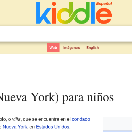
Web
Imágenes
English
 (Nueva York) para niños
blo, o
villa
, que se encuentra en el
condado
de
Nueva York
, en
Estados Unidos
.