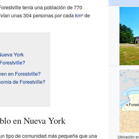
Forestville tenía una población de 770
 vivían unas 304 personas por cada
km²
de
 Nueva York
orestville?
en en Forestville?
omía de Forestville?
Forest
eblo en Nueva York
es un tipo de comunidad más pequeña que una
Ubicación e