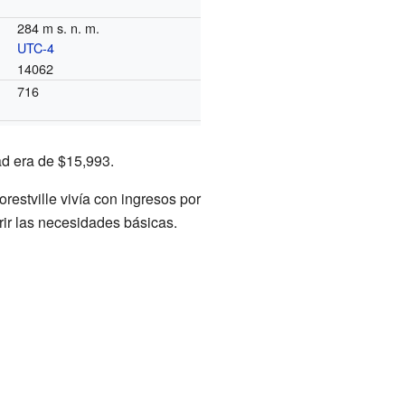
284 m s. n. m.
UTC-4
14062
716
ad era de $15,993.
estville vivía con ingresos por
rir las necesidades básicas.