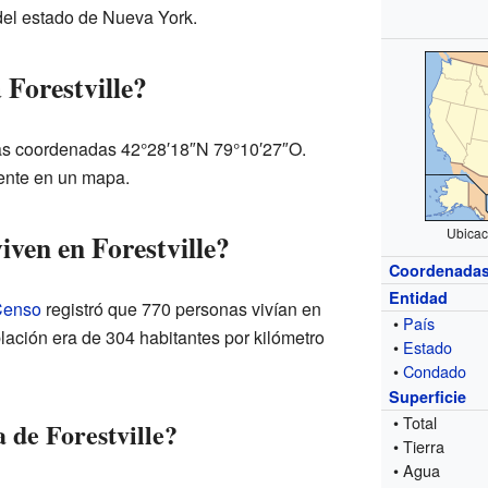
del estado de Nueva York.
 Forestville?
 las coordenadas 42°28′18″N 79°10′27″O.
ente en un mapa.
Ubicac
ven en Forestville?
Coordenada
Entidad
 Censo
registró que 770 personas vivían en
•
País
lación era de 304 habitantes por kilómetro
•
Estado
•
Condado
Superficie
• Total
 de Forestville?
• Tierra
• Agua