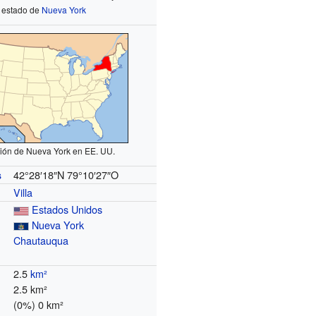
estado de
Nueva York
ión de Nueva York en EE. UU.
42°28′18″N
79°10′27″O
s
Villa
Estados Unidos
Nueva York
Chautauqua
2.5
km²
2.5 km²
(0%) 0 km²