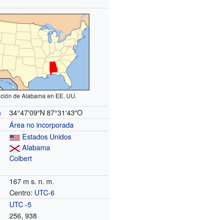
ción de Alabama en EE. UU.
34°47′09″N
87°31′43″O
s
Área no incorporada
Estados Unidos
Alabama
Colbert
167 m s. n. m.
Centro:
UTC-6
o
UTC -5
256, 938