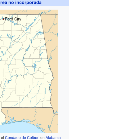
rea no incorporada
Ford City
 el
Condado de Colbert
en
Alabama