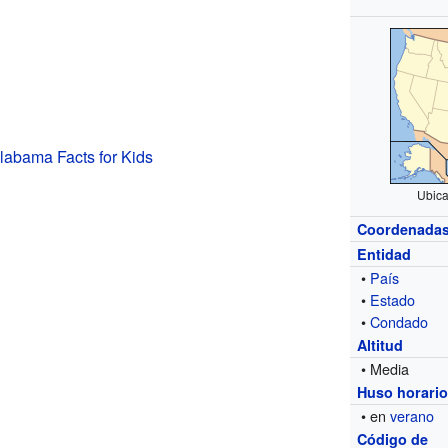
Alabama Facts for Kids
Ubica
Coordenada
Entidad
•
País
•
Estado
•
Condado
Altitud
• Media
Huso horari
• en
verano
Código de