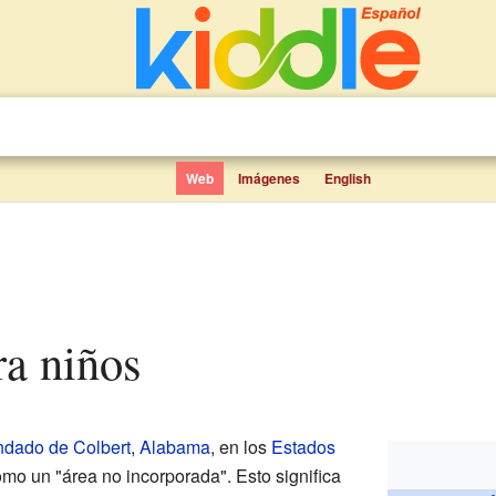
Web
Imágenes
English
ra niños
dado de Colbert
,
Alabama
, en los
Estados
omo un "área no incorporada". Esto significa