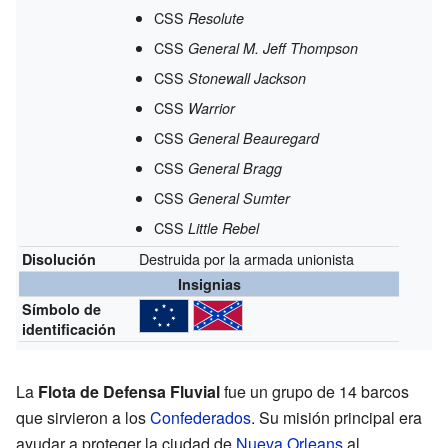
CSS
Resolute
CSS
General M. Jeff Thompson
CSS
Stonewall Jackson
CSS
Warrior
CSS
General Beauregard
CSS
General Bragg
CSS
General Sumter
CSS
Little Rebel
Destruida por la armada unionista
Disolución
Insignias
Símbolo de
identificación
La
Flota de Defensa Fluvial
fue un grupo de 14 barcos
que sirvieron a los
Confederados
. Su misión principal era
ayudar a proteger la ciudad de
Nueva Orleans
al