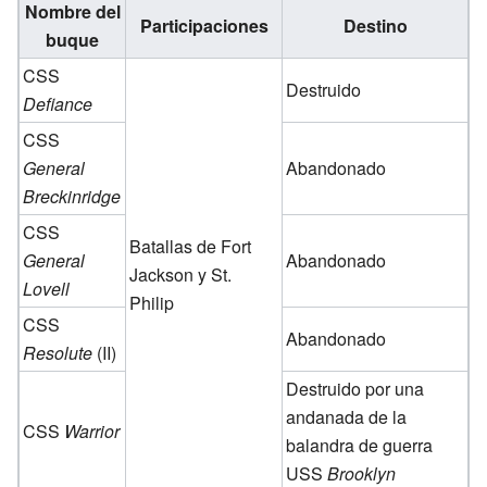
Nombre del
Participaciones
Destino
buque
CSS
Destruido
Defiance
CSS
General
Abandonado
Breckinridge
CSS
Batallas de Fort
General
Abandonado
Jackson y St.
Lovell
Philip
CSS
Abandonado
Resolute
(II)
Destruido por una
andanada de la
CSS
Warrior
balandra de guerra
USS
Brooklyn