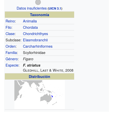
Datos insuficientes
(
UICN 3.1
)
Taxonomía
Reino
:
Animalia
Filo
:
Chordata
Clase
:
Chondrichthyes
Subclase:
Elasmobranchii
Orden
:
Carcharhiniformes
Familia
:
Scyliorhinidae
Género
:
Figaro
Especie
:
F. striatus
Gledhill, Last & White, 2008
Distribución