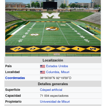
Localización
País
Estados Unidos
Localidad
Columbia
,
Misuri
Coordenadas
38°56′09″N
92°19′59″O
Detalles generales
Superficie
Césped artificial
Capacidad
71 004 espectadores
Propietario
Universidad de Misuri