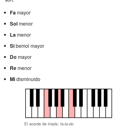
Fa
mayor
Sol
menor
La
menor
Si
bemol mayor
Do
mayor
Re
menor
Mi
disminuido
El acorde de triada:
fa-la-do.